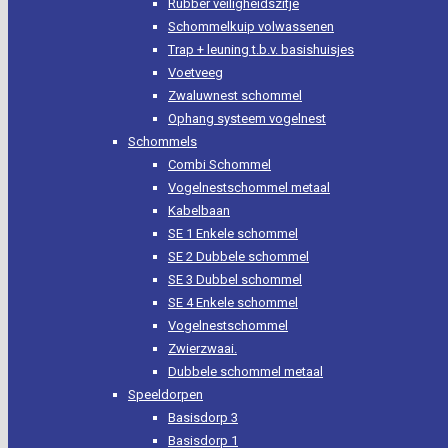
Rubber veiligheidszitje
Schommelkuip volwassenen
Trap + leuning t.b.v. basishuisjes
Voetveeg
Zwaluwnest schommel
Ophang systeem vogelnest
Schommels
Combi Schommel
Vogelnestschommel metaal
Kabelbaan
SE 1 Enkele schommel
SE 2 Dubbele schommel
SE 3 Dubbel schommel
SE 4 Enkele schommel
Vogelnestschommel
Zwierzwaai.
Dubbele schommel metaal
Speeldorpen
Basisdorp 3
Basisdorp 1