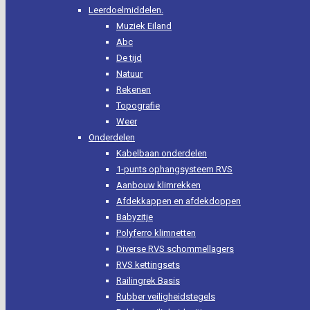
Leerdoelmiddelen.
Muziek Eiland
Abc
De tijd
Natuur
Rekenen
Topografie
Weer
Onderdelen
Kabelbaan onderdelen
1-punts ophangsysteem RVS
Aanbouw klimrekken
Afdekkappen en afdekdoppen
Babyzitje
Polyferro klimnetten
Diverse RVS schommellagers
RVS kettingsets
Railingrek Basis
Rubber veiligheidstegels