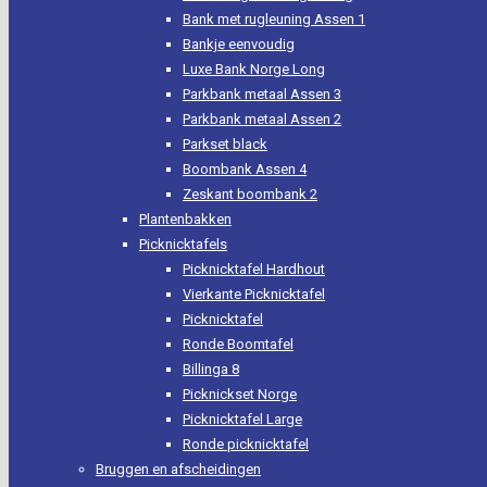
Bank met rugleuning Assen 1
Bankje eenvoudig
Luxe Bank Norge Long
Parkbank metaal Assen 3
Parkbank metaal Assen 2
Parkset black
Boombank Assen 4
Zeskant boombank 2
Plantenbakken
Picknicktafels
Picknicktafel Hardhout
Vierkante Picknicktafel
Picknicktafel
Ronde Boomtafel
Billinga 8
Picknickset Norge
Picknicktafel Large
Ronde picknicktafel
Bruggen en afscheidingen