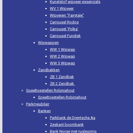
Kunststof wipveer essencials
WV 1 Wipveer
Wipveren “Fairytale”
Carrousel Rodos
Carrousel ‘Polka’
Carrousel Fundisk
Wipwappen
WW 1 Wipwap
WW 2 Wipwap
WW 3 Wipwap
Zandbakken
ZB 1 Zandbak
ZB 2 Zandbak.
Speeltoestellen Robiniahout
Speeltoestellen Robiniahout
Parkmeubilair
Banken
Parkbank de Drentsche Aa
Zeskant boombank
Bank Norge met rugleuning