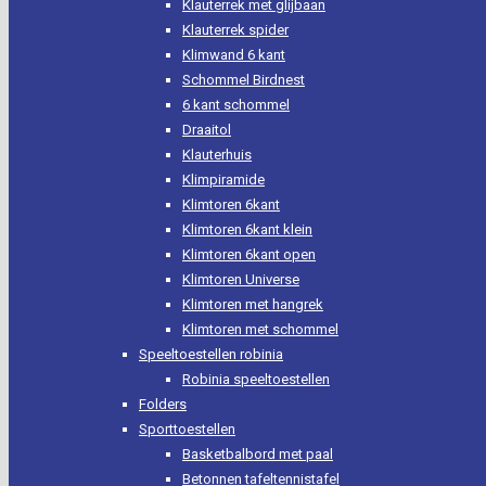
Klauterrek met glijbaan
Klauterrek spider
Klimwand 6 kant
Schommel Birdnest
6 kant schommel
Draaitol
Klauterhuis
Klimpiramide
Klimtoren 6kant
Klimtoren 6kant klein
Klimtoren 6kant open
Klimtoren Universe
Klimtoren met hangrek
Klimtoren met schommel
Speeltoestellen robinia
Robinia speeltoestellen
Folders
Sporttoestellen
Basketbalbord met paal
Betonnen tafeltennistafel