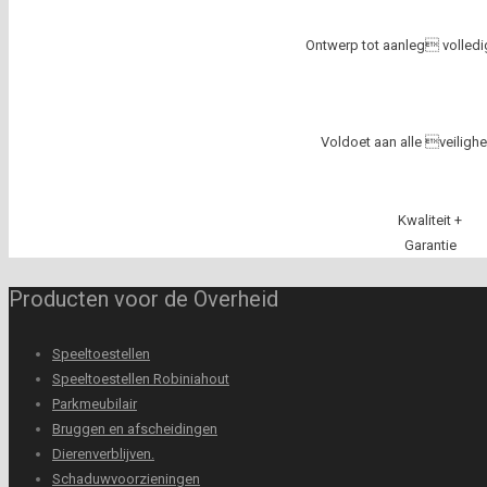
Ontwerp tot aanleg volled
Voldoet aan alle veiligh
Kwaliteit +
Garantie
Producten voor de Overheid
Speeltoestellen
Speeltoestellen Robiniahout
Parkmeubilair
Bruggen en afscheidingen
Dierenverblijven.
Schaduwvoorzieningen