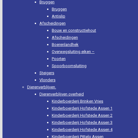
Bruggen
Bruggen
Antislip
Afscheidingen
Bouw en constructiehout
Afscheidingen
Boerenlandhek
Overwegsluiting eiken –
Poorten
Spoorboomsluiting
Steigers
Vlonders
Dierenverblijven.
Dierenverblijven overheid
Kinderboerderij Brinken Vries
Kinderboerderij Hofstede Assen 1
Kinderboerderij Hofstede Assen 2
Kinderboerderij Hofstede Assen 3
Kinderboerderij Hofstede Assen 4
Kinderboerderij Pittelo Assen