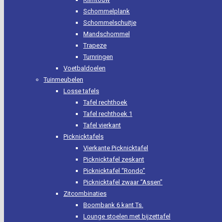
Schommelplank
Schommelschuitje
Mandschommel
Trapeze
Turnringen
Voetbaldoelen
Tuinmeubelen
Losse tafels
Tafel rechthoek
Tafel rechthoek 1
Tafel vierkant
Picknicktafels
Vierkante Picknicktafel
Picknicktafel zeskant
Picknicktafel “Rondo”
Picknicktafel zwaar “Assen”
Zitcombinaties
Boombank 6 kant Ts.
Lounge stoelen met bijzettafel