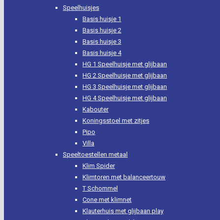
Speelhuisjes
Basis huisje 1
Basis huisje 2
Basis huisje 3
Basis huisje 4
HG 1 Speelhuisje met glijbaan
HG 2 Speelhuisje met glijbaan
HG 3 Speelhuisje met glijbaan
HG 4 Speelhuisje met glijbaan
Kabouter
Koningsstoel met zitjes
Pipo
Villa
Speeltoestellen metaal
Klim Spider
Klimtoren met balanceertouw
T Schommel
Cone met klimnet
Klauterhuis met glijbaan play