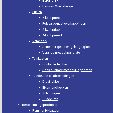
Berging 17
Hans en Grietjehuisje
Priëlen
5-kant prieel
Polycarbonaat overkappingen
4-kant prieel
4-kant prieel1
Veranda’s
Serre met getint en gelaagd glas
Veranda met dakpanplaten
Tuinkasten
Container tuinkast
Hoek tuinkast met deur legborden
Tuindeuren en afscheidingen
Draaihekken
Eiken landhekken
Schuttingen
Tuindeuren
Beschermingsproducten
Remmer HKLazuur