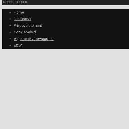
13:00u - 17:00u
Home
Disclaimer
Privacystatement
Cookiebeleid
Algemene voorwaarden
E&W