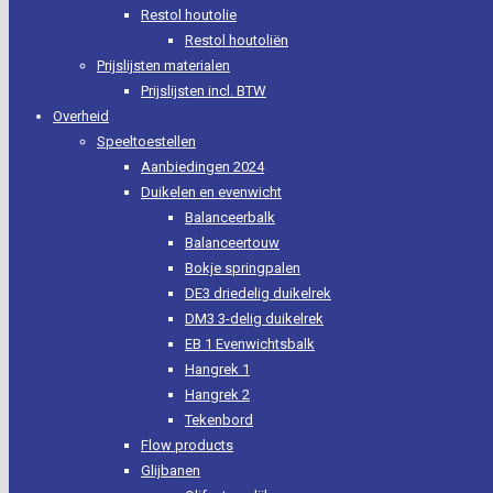
Restol houtolie
Restol houtoliën
Prijslijsten materialen
Prijslijsten incl. BTW
Overheid
Speeltoestellen
Aanbiedingen 2024
Duikelen en evenwicht
Balanceerbalk
Balanceertouw
Bokje springpalen
DE3 driedelig duikelrek
DM3 3-delig duikelrek
EB 1 Evenwichtsbalk
Hangrek 1
Hangrek 2
Tekenbord
Flow products
Glijbanen