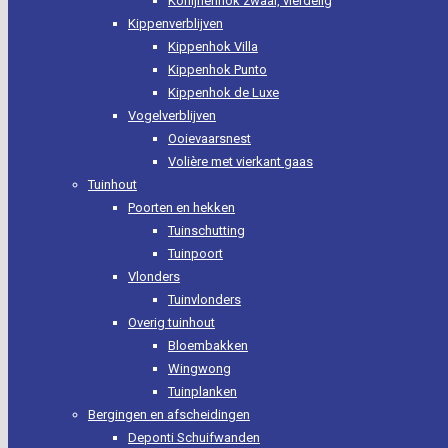
Konijnenhok zwaar, vierdelig
Kippenverblijven
Kippenhok Villa
Kippenhok Punto
Kippenhok de Luxe
Vogelverblijven
Ooievaarsnest
Volière met vierkant gaas
Tuinhout
Poorten en hekken
Tuinschutting
Tuinpoort
Vlonders
Tuinvlonders
Overig tuinhout
Bloembakken
Wingwong
Tuinplanken
Bergingen en afscheidingen
Deponti Schuifwanden