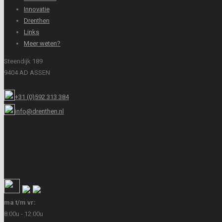
Innovatie
Drenthen
Links
Meer weten?
Steendijk 189
9404 AD ASSEN
+31 (0)592 313 384
info@drenthen.nl
ma t/m vr:
8:00u - 12:00u