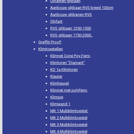
Olifanten glijbaan
Aanbouw glijbaan RVS breed 100cm
Aanbouw glijbanen RVS
Glijfant
RVS glijbaan 1250-1500
RVS glijbaan 1750-2000..
Graffiti Proof!
Klimtoestellen
Klimnet Cone Poy-Ferro
Klimtoren “Diamant”
KD 1a Klimtoren
Klauter
Klimheuvel
Klimnet met polyferro
Klimpie
Klimwand 1
MK 1 Multiklimtoestel.
MK 2 Multiklimtoestel
MK 3 Multiklimtoestel
MK 4 Multiklimtoestel