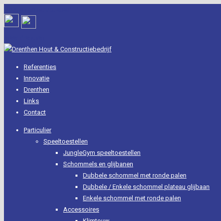
Hout en constructiebedrijf
meer drenthen:
Referenties
Innovatie
Drenthen
Links
Contact
Particulier
Speeltoestellen
JungleGym speeltoestellen
Schommels en glijbanen
Dubbele schommel met ronde palen
Dubbele / Enkele schommel plateau glijbaan
Enkele schommel met ronde palen
Accessoires
Klimtouw