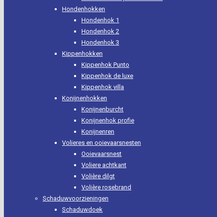
Hondenhokken
Hondenhok 1
Hondenhok 2
Hondenhok 3
Kippenhokken
Kippenhok Punto
Kippenhok de luxe
Kippenhok villa
Konijnenhokken
Konijnenburcht
Konijnenhok profie
Konijnenren
Volieres en ooievaarsnesten
Ooievaarsnest
Voliere achtkant
Volière dilgt
Volière rosebrand
Schaduwvoorzieningen
Schaduwdoek