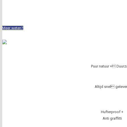
Vraag een offerte aan
Meer weten?
+31 (0)592 313 384
Puur natuur + Duur
Altijd snel geleve
Hufterproof +
Anti graffitti